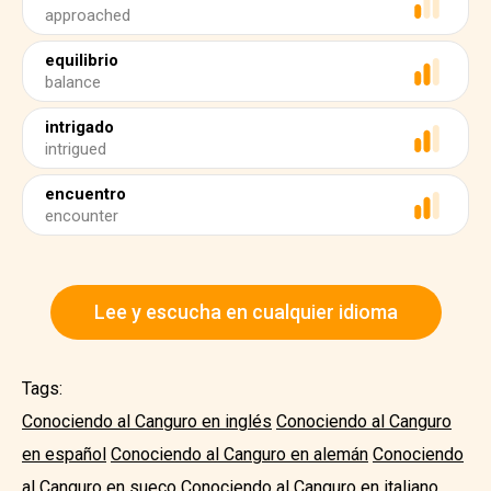
approached
equilibrio
balance
intrigado
intrigued
encuentro
encounter
Lee y escucha en cualquier idioma
Tags:
Conociendo al Canguro en inglés
Conociendo al Canguro
en español
Conociendo al Canguro en alemán
Conociendo
al Canguro en sueco
Conociendo al Canguro en italiano