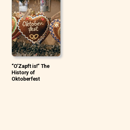
“O’Zapft is!” The
History of
Oktoberfest