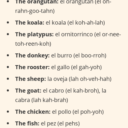
The orangutan:
el orangután (el oh-
rahn-goo-tahn)
The koala:
el koala (el koh-ah-lah)
The platypus:
el ornitorrinco (el or-nee-
toh-reen-koh)
The donkey:
el burro (el boo-rroh)
The rooster:
el gallo (el gah-yoh)
The sheep:
la oveja (lah oh-veh-hah)
The goat:
el cabro (el kah-broh), la
cabra (lah kah-brah)
The chicken:
el pollo (el poh-yoh)
The fish:
el pez (el pehs)