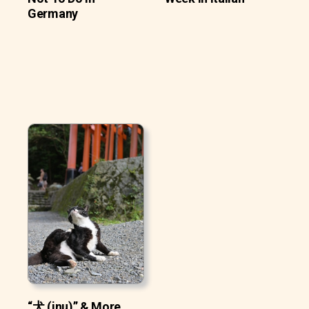
Germany
“犬 (inu)” & More