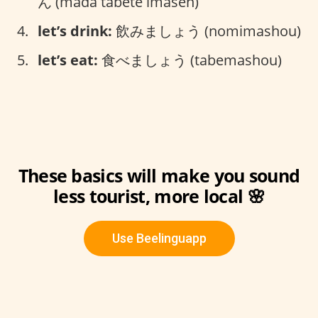
ん (mada tabete imasen)
let’s drink:
飲みましょう (nomimashou)
let’s eat:
食べましょう (tabemashou)
These basics will make you sound
less tourist, more local 🌸
Use Beelinguapp