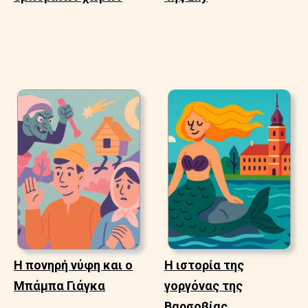
Η πονηρή νύφη και ο
Η ιστορία της
Μπάμπα Γιάγκα
γοργόνας της
Βαρσοβίας