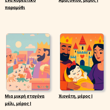
Ένα Κορεάτικο
Αμαζονίου, μέρος Ι
παραμύθι
Μια μικρή σταγόνα
Χιονάτη, μέρος Ι
μέλι, μέρος Ι