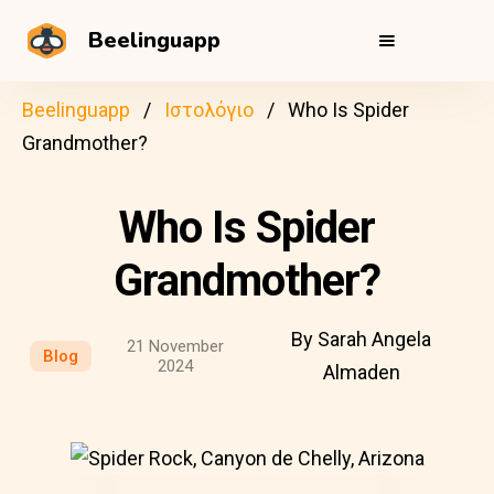
Beelinguapp
Beelinguapp
Ιστολόγιο
Who Is Spider
Grandmother?
Who Is Spider
Grandmother?
By Sarah Angela
21 November
Blog
2024
Almaden