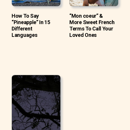
How To Say
“Mon coeur” &
“Pineapple” In 15
More Sweet French
Different
Terms To Call Your
Languages
Loved Ones