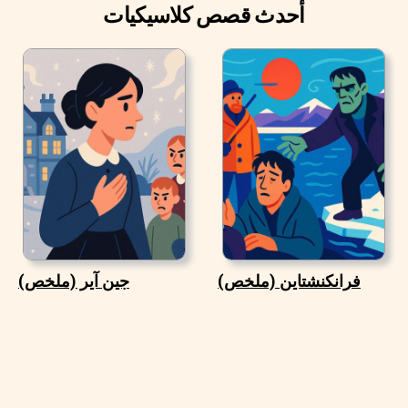
أحدث قصص كلاسيكيات
فرانكنشتاين (ملخص)
جين آير (ملخص)