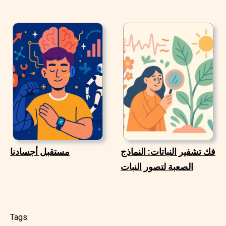
فك تشفير النباتات: النماذج
مستقبل أجسادنا
الصعبة لتصور النبات
Tags: