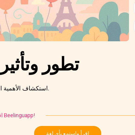
تطور وتأثير 
استكشاف الأهمية التاريخية والثقافية للبالونات.
اقرأ واستمع إلى هذه القصة في Beelinguapp!
اقرأ واستمع بأي لغة