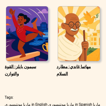
مهاتما غاندي: مطارد
سيمون بايلز: القوة
السلام
والتوازن
Tags:
ماريا
ماريا مونتيسوري in Spanish
ماريا مونتيسوري in English