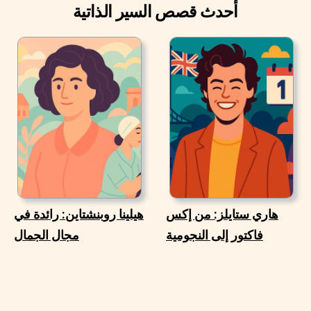
أحدث قصص السير الذاتية
هاري ستايلز: من إكس
هيلينا روبنشتاين: رائدة في
فاكتور إلى النجومية
مجال الجمال