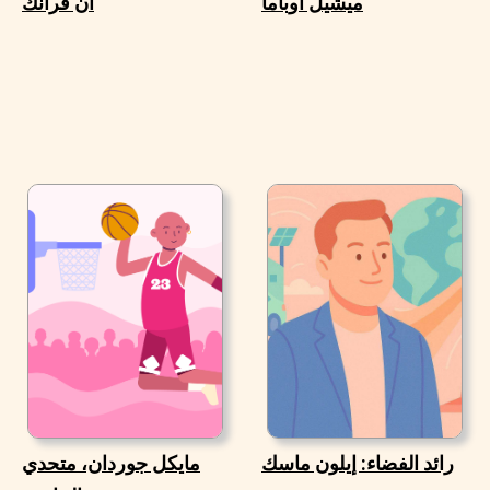
ميشيل أوباما
آن فرانك
رائد الفضاء: إيلون ماسك
مايكل جوردان، متحدي