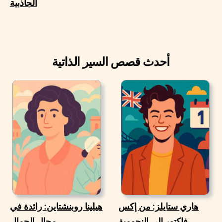
الجاذبية
أحدث قصص السير الذاتية
هاري ستايلز: من إكس
هيلينا روبنشتاين: رائدة في
فاكتور إلى النجومية
مجال الجمال