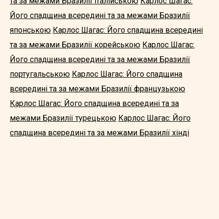
та за межами Бразилії італійською
Карлос Шагас:
Його спадщина всередині та за межами Бразилії
японською
Карлос Шагас: Його спадщина всередині
та за межами Бразилії корейською
Карлос Шагас:
Його спадщина всередині та за межами Бразилії
португальською
Карлос Шагас: Його спадщина
всередині та за межами Бразилії французькою
Карлос Шагас: Його спадщина всередині та за
межами Бразилії турецькою
Карлос Шагас: Його
спадщина всередині та за межами Бразилії хінді