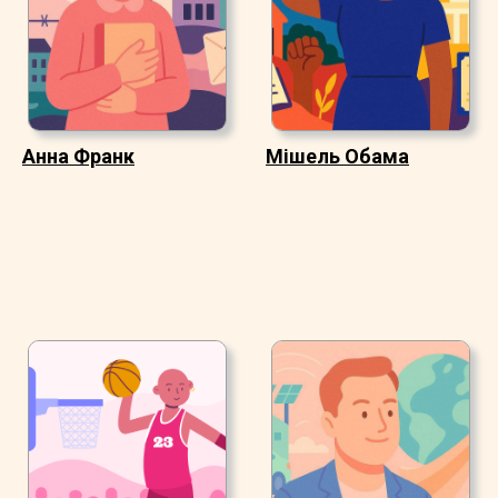
Анна Франк
Мішель Обама