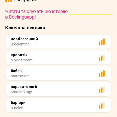
Читати та слухати цю історію
в Beelinguapp!
Ключова лексика
невблаганний
unrelenting
кровотік
bloodstream
бабак
marmoset
паразитології
parasitology
бар'єри
hurdles