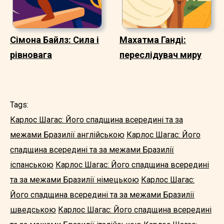
Сімона Байлз: Сила і
Махатма Ганді:
рівновага
переслідувач миру
Tags:
Карлос Шагас: Його спадщина всередині та за
межами Бразилії англійською
Карлос Шагас: Його
спадщина всередині та за межами Бразилії
іспанською
Карлос Шагас: Його спадщина всередині
та за межами Бразилії німецькою
Карлос Шагас:
Його спадщина всередині та за межами Бразилії
шведською
Карлос Шагас: Його спадщина всередині