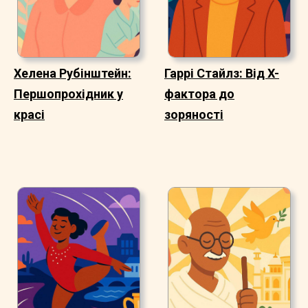
Хелена Рубінштейн:
Гаррі Стайлз: Від X-
Першопрохідник у
фактора до
красі
зоряності