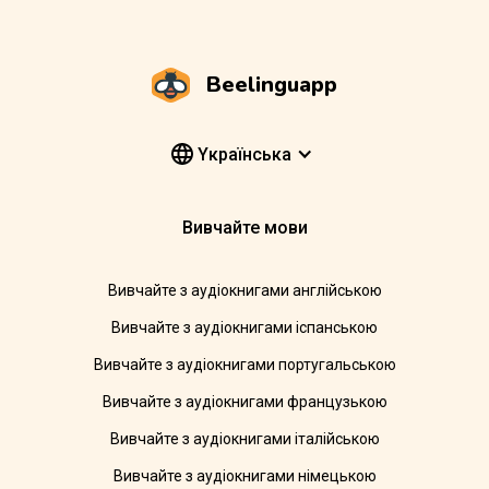
Beelinguapp
Yкраїнська
Вивчайте мови
Вивчайте з аудіокнигами англійською
Вивчайте з аудіокнигами іспанською
Вивчайте з аудіокнигами португальською
Вивчайте з аудіокнигами французькою
Вивчайте з аудіокнигами італійською
Вивчайте з аудіокнигами німецькою