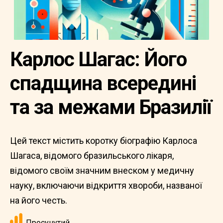
Карлос Шагас: Його
спадщина всередині
та за межами Бразилії
Цей текст містить коротку біографію Карлоса
Шагаса, відомого бразильського лікаря,
відомого своїм значним внеском у медичну
науку, включаючи відкриття хвороби, названої
на його честь.
Просунутий