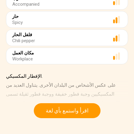
Accompanied
حار
Spicy
فلفل الحار
Chili pepper
مكان العمل
Workplace
الإفطار المكسيكي.
على عكس الأشخاص من البلدان الأخرى. يتناول العديد من
المكسيكيين وجبة فطور خفيفة ووجبة فطور ثقيلة تسمى
"المورزو". في الصباح المبكر. من الشائع تناول إفطار خفيف.
اقرأ واستمع بأي لغة
عادة ما يكون فنجان قهوة أو شوكولاتة وخبز حلو وفاكهة.