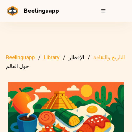
Beelinguapp
التاريخ والثقافة
الإفطار
Library
Beelinguapp
حول العالم