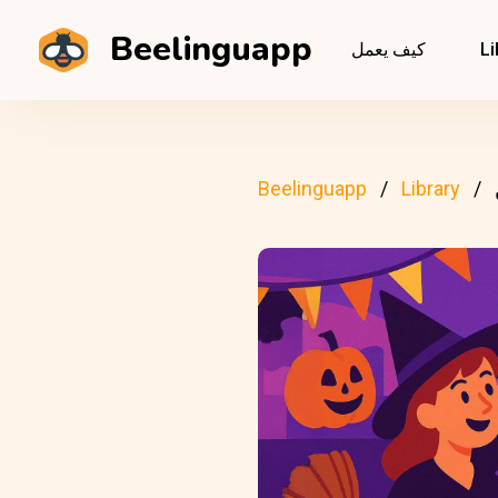
Beelinguapp
Li
كيف يعمل
Beelinguapp
Library