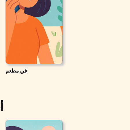
في مطعم
أ