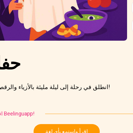
حفل
انطلق في رحلة إلى ليلة مليئة بالأزياء والرقص ومفاجأة الأزياء المزدوجة!
اقرأ واستمع إلى هذه القصة في Beelinguapp!
اقرأ واستمع بأي لغة