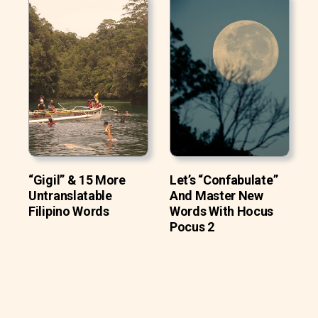
“Gigil” & 15 More
Let’s “Confabulate”
Untranslatable
And Master New
Filipino Words
Words With Hocus
Pocus 2