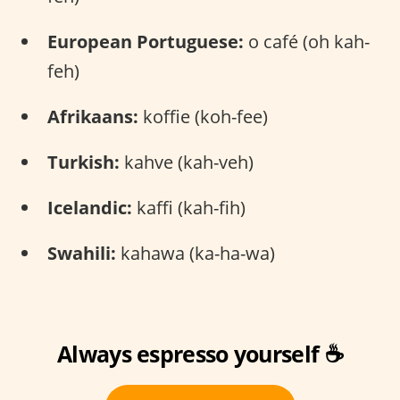
European Portuguese:
o café (oh kah-
feh)
Afrikaans:
koffie (koh-fee)
Turkish:
kahve (kah-veh)
Icelandic:
kaffi (kah-fih)
Swahili:
kahawa (ka-ha-wa)
Always espresso yourself ☕️