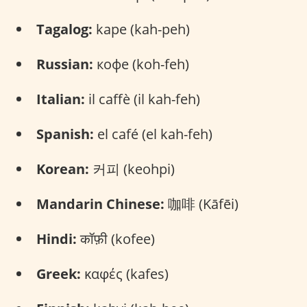
Tagalog:
kape (kah-peh)
Russian:
кофе (koh-feh)
Italian:
il caffè (il kah-feh)
Spanish:
el café (el kah-feh)
Korean:
커피 (keohpi)
Mandarin Chinese:
咖啡 (Kāfēi)
Hindi:
कॉफ़ी (kofee)
Greek:
καφές (kafes)