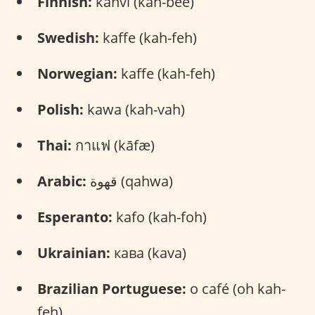
Finnish:
kahvi (kah-bee)
Swedish:
kaffe (kah-feh)
Norwegian:
kaffe (kah-feh)
Polish:
kawa (kah-vah)
Thai:
กาแฟ (kāfæ)
قهوة (qahwa)
Arabic:
Esperanto:
kafo (kah-foh)
Ukrainian:
кава (kava)
Brazilian Portuguese:
o café (oh kah-
feh)