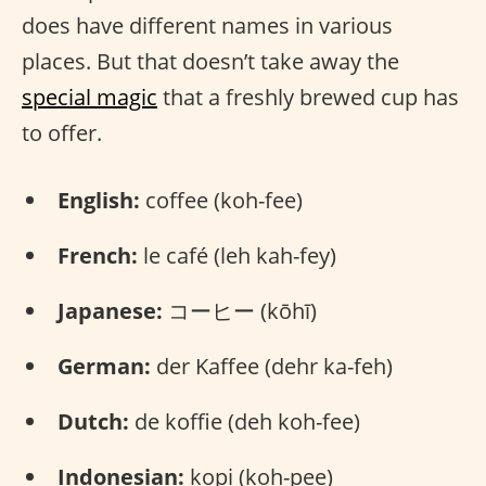
does have different names in various
places. But that doesn’t take away the
special magic
that a freshly brewed cup has
to offer.
English:
coffee (koh-fee)
French:
le café (leh kah-fey)
Japanese:
コーヒー (kōhī)
German:
der Kaffee (dehr ka-feh)
Dutch:
de koffie (deh koh-fee)
Indonesian:
kopi (koh-pee)