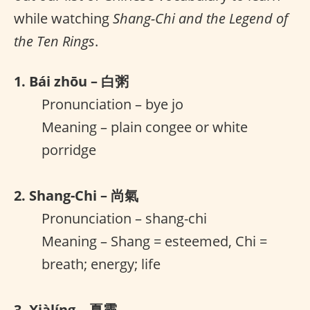
while watching
Shang-Chi and the Legend of
the Ten Rings
.
1. Bái zhōu – 白粥
Pronunciation – bye jo
Meaning – plain congee or white
porridge
2. Shang-Chi – 尚氣
Pronunciation – shang-chi
Meaning – Shang = esteemed, Chi =
breath; energy; life
3. Xiàlíng – 夏靈