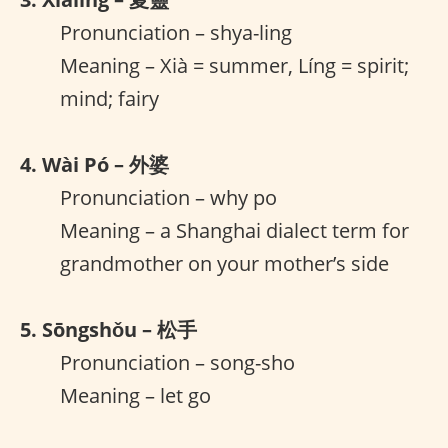
Pronunciation – shya-ling
Meaning – Xià = summer, Líng = spirit;
mind; fairy
4. Wài Pó – 外婆
Pronunciation – why po
Meaning – a Shanghai dialect term for
grandmother on your mother’s side
5. Sōngshǒu – 松手
Pronunciation – song-sho
Meaning – let go