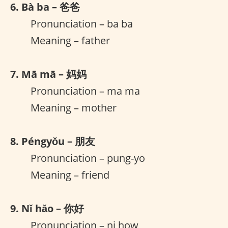
6. Bà ba – 爸爸
Pronunciation – ba ba
Meaning – father
7. Mā mā – 妈妈
Pronunciation – ma ma
Meaning – mother
8. Péngyǒu – 朋友
Pronunciation – pung-yo
Meaning – friend
9. Nǐ hǎo – 你好
Pronunciation – ni how