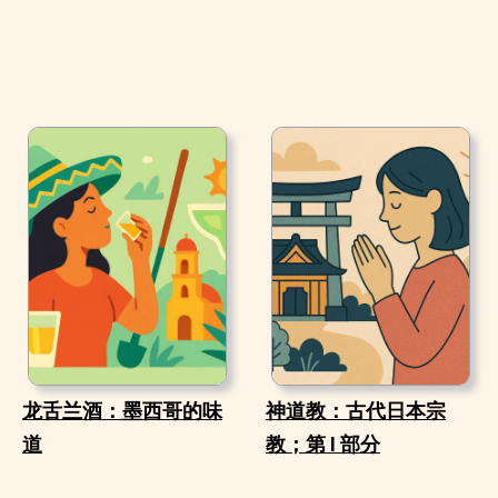
龙舌兰酒：墨西哥的味
神道教：古代日本宗
道
教；第 I 部分