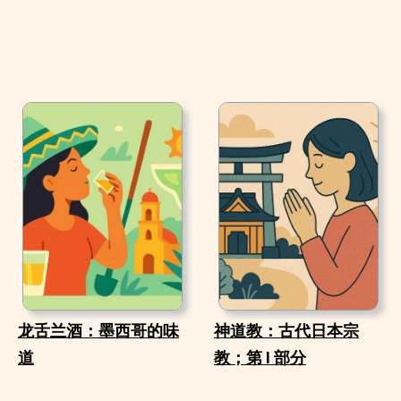
龙舌兰酒：墨西哥的味
神道教：古代日本宗
道
教；第 I 部分