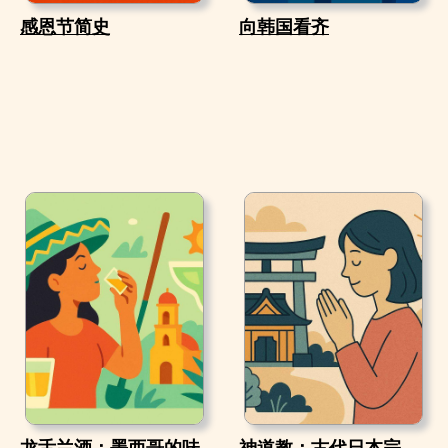
感恩节简史
向韩国看齐
龙舌兰酒：墨西哥的味
神道教：古代日本宗