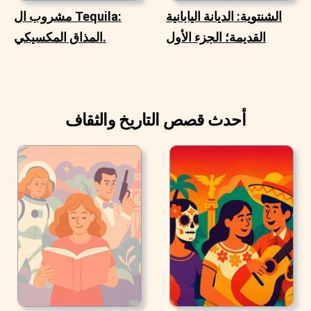
الشنتوية: الديانة اليابانية
مشروب ال Tequila:
القديمة؛ الجزء الأول
المذاق المكسيكي.
أحدث قصص التاريخ والثقاف