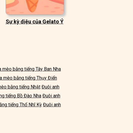
Sự kỳ diệu của Gelato Ý
a mèo bằng tiếng Tây Ban Nha
ủa mèo bằng tiếng Thụy Điển
mèo bằng tiếng Nhật
Đuôi anh
ng tiếng Bồ Đào Nha
Đuôi anh
ằng tiếng Thổ Nhĩ Kỳ
Đuôi anh