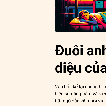
Đuôi an
diệu củ
Văn bản kể lại những hà
hiện sự dũng cảm và kiên
bất ngờ của vật nuôi và