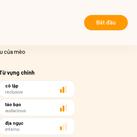
Bắt đầu
ệu của mèo
Từ vựng chính
cô lập
reclusive
táo bạo
audacious
địa ngục
inferno