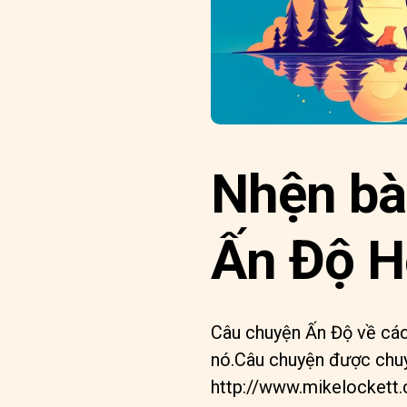
Nhện bà
Ấn Độ H
Câu chuyện Ấn Độ về cách
nó.Câu chuyện được chuy
http://www.mikelockett