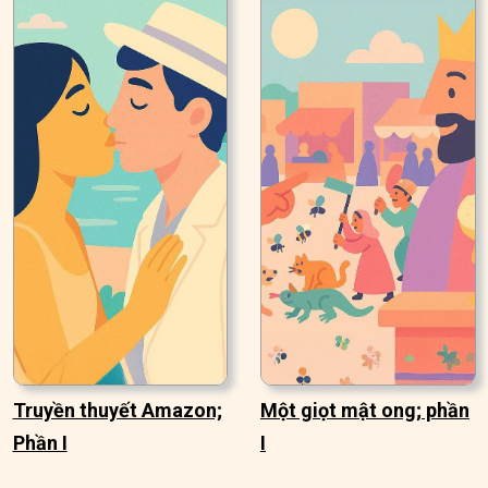
Truyền thuyết Amazon;
Một giọt mật ong; phần
Phần I
I