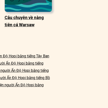
Câu chuyện về nàng
tiên cá Warsaw
n Độ Hopi bằng tiếng Tây Ban
ười Ấn Độ Hopi bằng tiếng
 người Ấn Độ Hopi bằng tiếng
gười Ấn Độ Hopi bằng tiếng Bồ
yện người Ấn Độ Hopi bằng