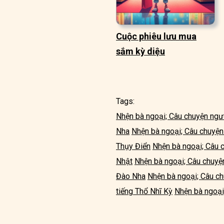
Cuộc phiêu lưu mua
sắm kỳ diệu
Tags:
Nhện bà ngoại; Câu chuyện ngư
Nha
Nhện bà ngoại; Câu chuyện
Thụy Điển
Nhện bà ngoại; Câu 
Nhật
Nhện bà ngoại; Câu chuyệ
Đào Nha
Nhện bà ngoại; Câu c
tiếng Thổ Nhĩ Kỳ
Nhện bà ngoại