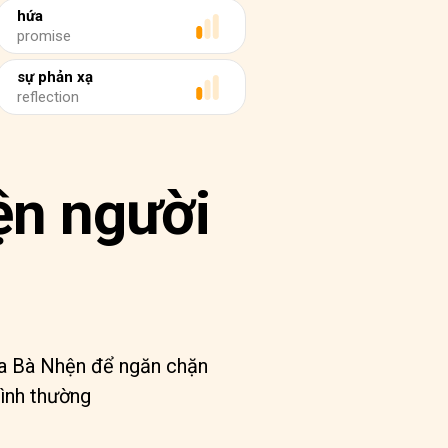
hứa
promise
sự phản xạ
reflection
ện người
của Bà Nhện để ngăn chặn
bình thường