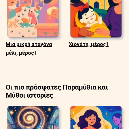
Μια μικρή σταγόνα
Χιονάτη, μέρος Ι
μέλι, μέρος Ι
Οι πιο πρόσφατες Παραμύθια και
Μύθοι ιστορίες