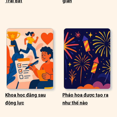
Trái đất
gian
Khoa học đằng sau
Pháo hoa được tạo ra
động lực
như thế nào