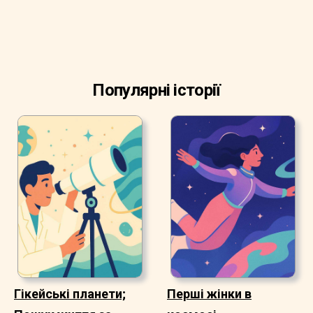
Популярні історії
Гікейські планети;
Перші жінки в