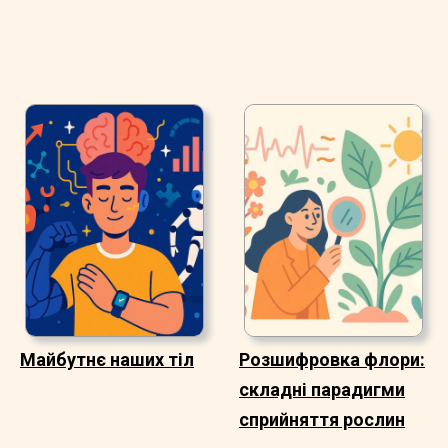
Майбутнє наших тіл
Розшифровка флори:
складні парадигми
сприйняття рослин