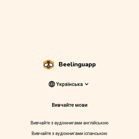
Beelinguapp
Yкраїнська
Вивчайте мови
Вивчайте з аудіокнигами англійською
Вивчайте з аудіокнигами іспанською