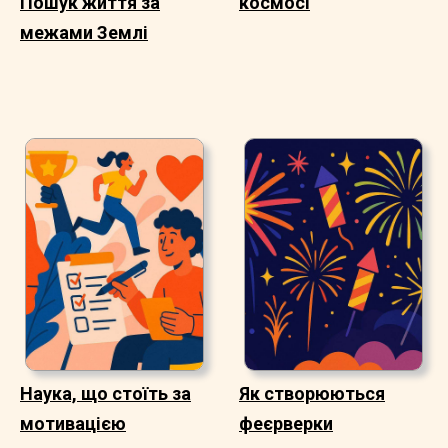
Пошук життя за
космосі
межами Землі
Наука, що стоїть за
Як створюються
мотивацією
феєрверки