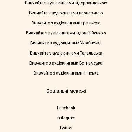
Вивчайте з аудіокнигами нідерландською
Вивчайте з аудіокнигами норвезькою
Вивчайте з аудіокнигами грецькою
Вивчайте з аудіокнигами індонезійською
Вивчайте з аудіокнигами Українська
Вивчайте з аудіокнигами Тагальська
Вивчайте з аудіокнигами Вєтнамська
Вивчайте з аудіокнигами Фінська
Соціальні мережі
Facebook
Instagram
Twitter