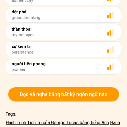
authenticity
đột phá
groundbreaking
thần thoại
mythologies
sự kiên trì
persistence
người tiên phong
pioneer
Đọc và nghe bằng bất kỳ ngôn ngữ nào
Tags:
Hành Trình Tiên Tri của George Lucas bằng tiếng Anh
Hành