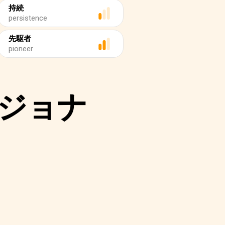
持続
persistence
先駆者
pioneer
ジョナ