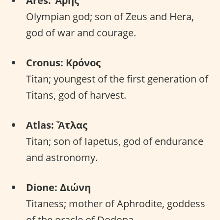
Ares: Ἄρης
Olympian god; son of Zeus and Hera,
god of war and courage.
Cronus: Κρόνος
Titan; youngest of the first generation of
Titans, god of harvest.
Atlas: Ἄτλας
Titan; son of Iapetus, god of endurance
and astronomy.
Dione: Διώνη
Titaness; mother of Aphrodite, goddess
of the oracle of Dodona.