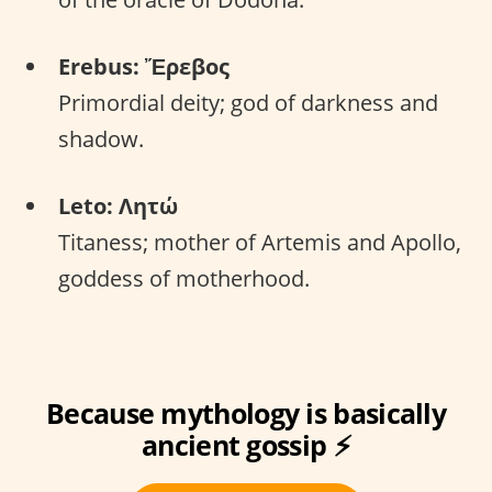
Erebus: Ἔρεβος
Primordial deity; god of darkness and
shadow.
Leto: Λητώ
Titaness; mother of Artemis and Apollo,
goddess of motherhood.
Because mythology is basically
ancient gossip ⚡️