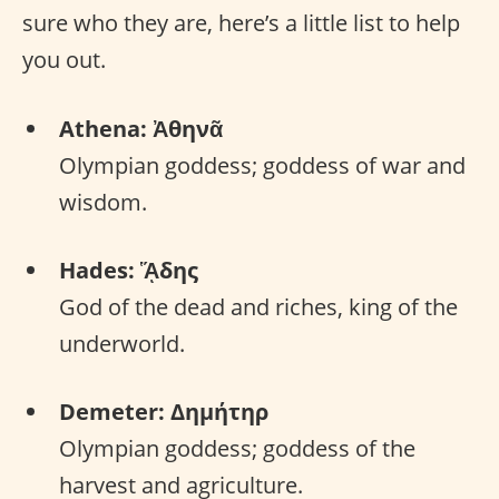
sure who they are, here’s a little list to help
you out.
Athena: Ἀθηνᾶ
Olympian goddess; goddess of war and
wisdom.
Hades: ᾍδης
God of the dead and riches, king of the
underworld.
Demeter: Δημήτηρ
Olympian goddess; goddess of the
harvest and agriculture.