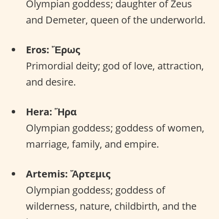
Olympian goddess; daughter of Zeus
and Demeter, queen of the underworld.
Eros: Ἔρως
Primordial deity; god of love, attraction,
and desire.
Hera: Ἥρα
Olympian goddess; goddess of women,
marriage, family, and empire.
Artemis: Ἄρτεμις
Olympian goddess; goddess of
wilderness, nature, childbirth, and the