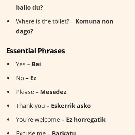
balio du?
Where is the toilet? –
Komuna non
dago?
Essential Phrases
Yes –
Bai
No –
Ez
Please –
Mesedez
Thank you –
Eskerrik asko
You’re welcome –
Ez horregatik
Excuse me –
Barkatu