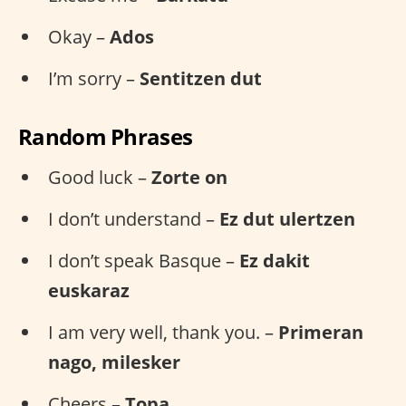
Okay –
Ados
I’m sorry –
Sentitzen dut
Random Phrases
Good luck –
Zorte on
I don’t understand –
Ez dut ulertzen
I don’t speak Basque –
Ez dakit
euskaraz
I am very well, thank you. –
Primeran
nago, milesker
Cheers –
Topa