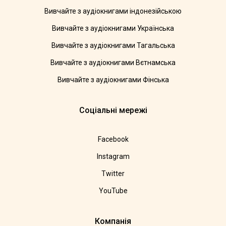
Вивчайте з аудіокнигами індонезійською
Вивчайте з аудіокнигами Українська
Вивчайте з аудіокнигами Тагальська
Вивчайте з аудіокнигами Вєтнамська
Вивчайте з аудіокнигами Фінська
Соціальні мережі
Facebook
Instagram
Twitter
YouTube
Компанія