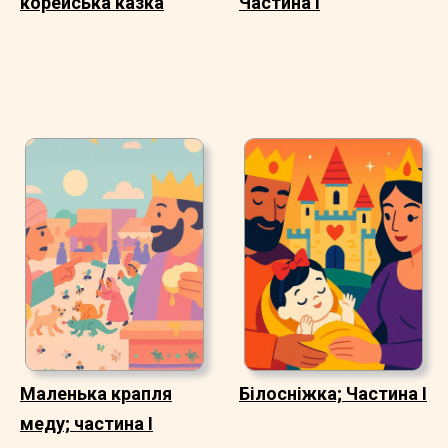
корейська казка
Частина I
Маленька крапля
Білосніжка; Частина I
меду; частина I