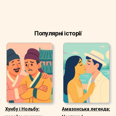
Популярні історії
Хунбу і Нольбу:
Амазонська легенда;