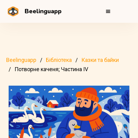
Beelinguapp
Beelinguapp
Бібліотека
Казки та байки
Потворне каченя; Частина IV