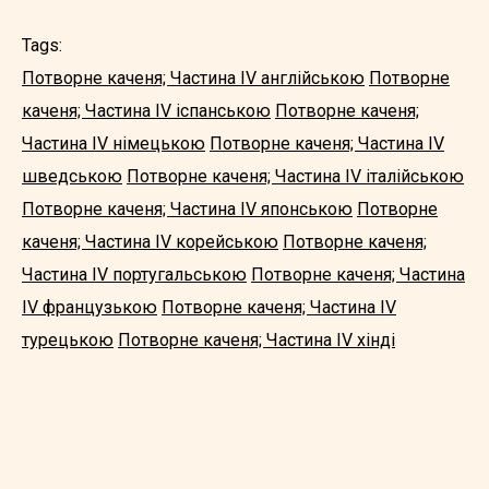
Tags:
Потворне каченя; Частина IV англійською
Потворне
каченя; Частина IV іспанською
Потворне каченя;
Частина IV німецькою
Потворне каченя; Частина IV
шведською
Потворне каченя; Частина IV італійською
Потворне каченя; Частина IV японською
Потворне
каченя; Частина IV корейською
Потворне каченя;
Частина IV португальською
Потворне каченя; Частина
IV французькою
Потворне каченя; Частина IV
турецькою
Потворне каченя; Частина IV хінді