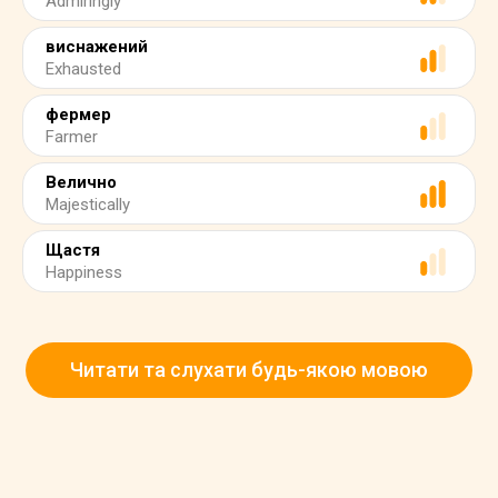
Admiringly
виснажений
Exhausted
фермер
Farmer
Велично
Majestically
Щастя
Happiness
Читати та слухати будь-якою мовою