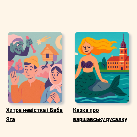
Хитра невістка і Баба
Казка про
Яга
варшавську русалку