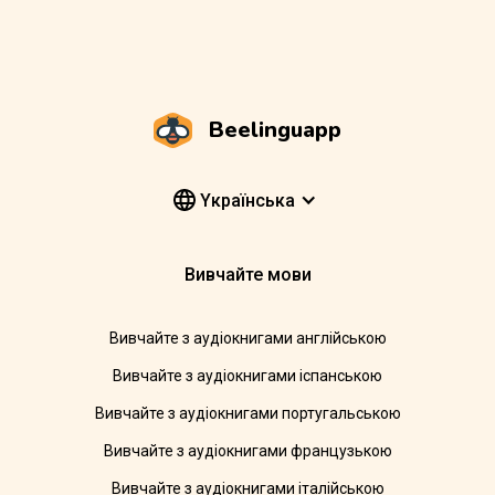
Beelinguapp
Yкраїнська
Вивчайте мови
Вивчайте з аудіокнигами англійською
Вивчайте з аудіокнигами іспанською
Вивчайте з аудіокнигами португальською
Вивчайте з аудіокнигами французькою
Вивчайте з аудіокнигами італійською