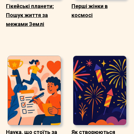
Гікейські планети;
Перші жінки в
Пошук життя за
космосі
межами Землі
Наука, що стоїть за
Як створюються