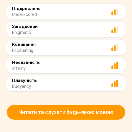
Підкреслено
Underscored
Загадковий
Enigmatic
Коливання
Fluctuating
Неславність
Infamy
Плавучість
Buoyancy
Читати та слухати будь-якою мовою