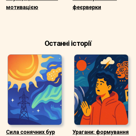
мотивацією
феєрверки
Останні історії
Сила сонячних бур
Урагани: формування