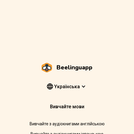
Beelinguapp
Yкраїнська
Вивчайте мови
Вивчайте з аудіокнигами англійською