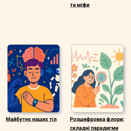
та міфи
Майбутнє наших тіл
Розшифровка флори:
складні парадигми