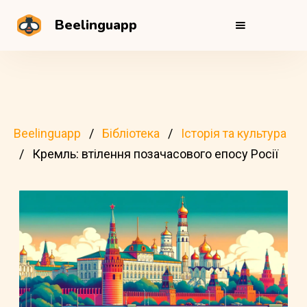
Beelinguapp
Beelinguapp
Бібліотека
Історія та культура
Кремль: втілення позачасового епосу Росії