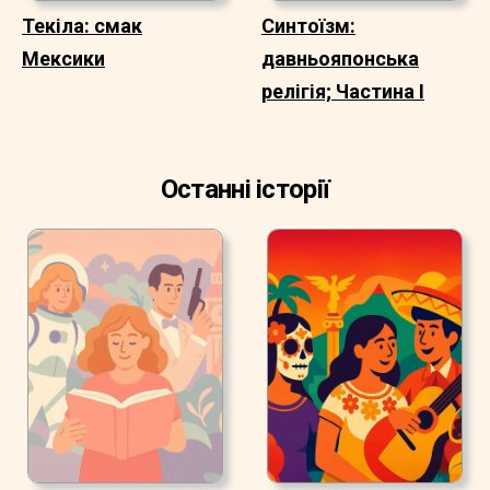
Текіла: смак
Синтоїзм:
Мексики
давньояпонська
релігія; Частина I
Останні історії