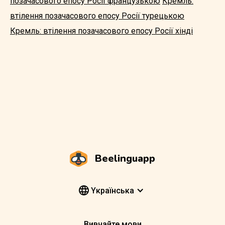
позачасового епосу Росії французькою
Кремль:
втілення позачасового епосу Росії турецькою
Кремль: втілення позачасового епосу Росії хінді
Beelinguapp
Yкраїнська
Вивчайте мови