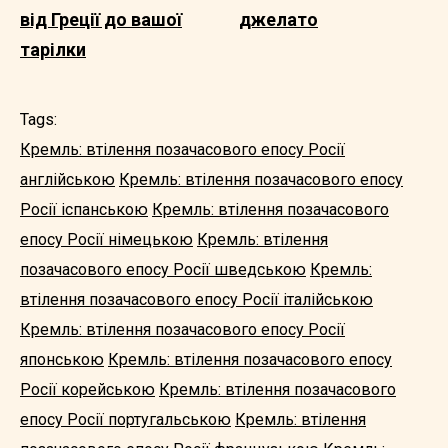
від Греції до вашої
джелато
тарілки
Tags:
Кремль: втілення позачасового епосу Росії
англійською
Кремль: втілення позачасового епосу
Росії іспанською
Кремль: втілення позачасового
епосу Росії німецькою
Кремль: втілення
позачасового епосу Росії шведською
Кремль:
втілення позачасового епосу Росії італійською
Кремль: втілення позачасового епосу Росії
японською
Кремль: втілення позачасового епосу
Росії корейською
Кремль: втілення позачасового
епосу Росії португальською
Кремль: втілення