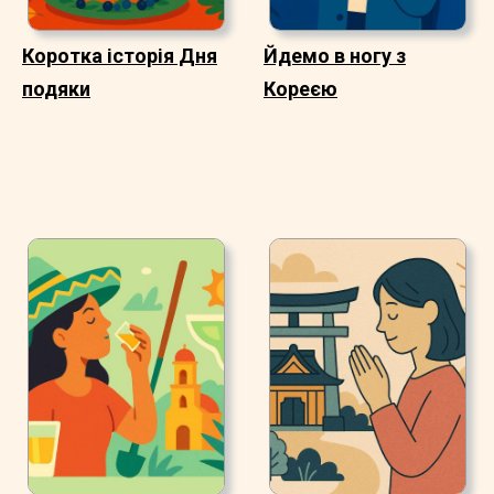
Коротка історія Дня
Йдемо в ногу з
подяки
Кореєю