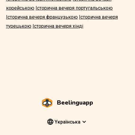
корейською
Історична вечеря португальською
Історична вечеря французькою
Історична вечеря
турецькою
Історична вечеря хінді
Beelinguapp
Yкраїнська