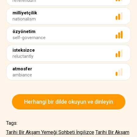
referendum
milliyetçilik
nationalism
özyönetim
self-governance
isteksizce
reluctantly
atmosfer
ambiance
Herhangi bir dilde okuyun ve dinleyin
Tags:
Tarihi Bir Akşam Yemeği Sohbeti İngilizce
Tarihi Bir Akşam