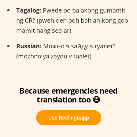
Tagalog:
Pwede po ba akong gumamit
ng CR? (pweh-deh poh bah ah-kong goo-
mamit nang see-ar)
Russian:
Можно я зайду в туалет?
(mozhno ya zaydu v tualet)
Because emergencies need
translation too 😅
Use Beelinguapp