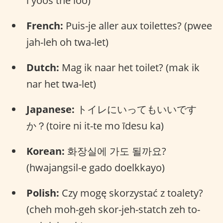
i yoos the loo)
French:
Puis-je aller aux toilettes? (pwee
jah-leh oh twa-let)
Dutch:
Mag ik naar het toilet? (mak ik
nar het twa-let)
Japanese:
トイレにいってもいいです
か？(toire ni it-te mo īdesu ka)
Korean:
화장실에 가도 될까요?
(hwajangsil-e gado doelkkayo)
Polish:
Czy mogę skorzystać z toalety?
(cheh moh-geh skor-jeh-statch zeh to-