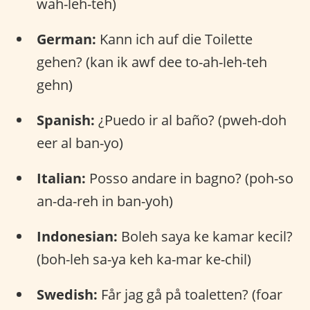
wah-leh-teh)
German:
Kann ich auf die Toilette
gehen? (kan ik awf dee to-ah-leh-teh
gehn)
Spanish:
¿Puedo ir al baño? (pweh-doh
eer al ban-yo)
Italian:
Posso andare in bagno? (poh-so
an-da-reh in ban-yoh)
Indonesian:
Boleh saya ke kamar kecil?
(boh-leh sa-ya keh ka-mar ke-chil)
Swedish:
Får jag gå på toaletten? (foar