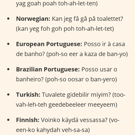
yag goah poah toh-ah-let-ten)
Norwegian:
Kan jeg få gå på toalettet?
(kan yeg foh goh poh toh-ah-let-tet)
European Portuguese:
Posso ir à casa
de banho? (poh-so eer a kaza de ban-yo)
Brazilian Portuguese:
Posso usar o
banheiro? (poh-so oosar o ban-yero)
Turkish:
Tuvalete gidebilir miyim? (too-
vah-leh-teh geedebeeleer meeyeem)
Finnish:
Voinko käydä vessassa? (vo-
een-ko kahydah veh-sa-sa)