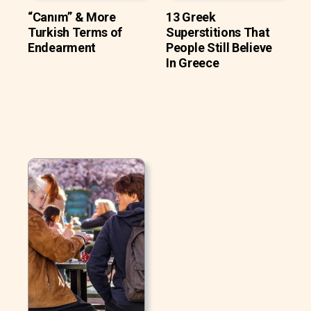
“Canım” & More
13 Greek
Turkish Terms of
Superstitions That
Endearment
People Still Believe
In Greece