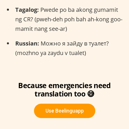
Tagalog:
Pwede po ba akong gumamit
ng CR? (pweh-deh poh bah ah-kong goo-
mamit nang see-ar)
Russian:
Можно я зайду в туалет?
(mozhno ya zaydu v tualet)
Because emergencies need
translation too 😅
Use Beelinguapp