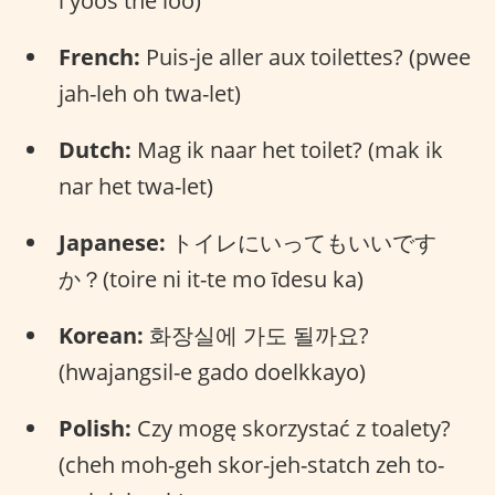
i yoos the loo)
French:
Puis-je aller aux toilettes? (pwee
jah-leh oh twa-let)
Dutch:
Mag ik naar het toilet? (mak ik
nar het twa-let)
Japanese:
トイレにいってもいいです
か？(toire ni it-te mo īdesu ka)
Korean:
화장실에 가도 될까요?
(hwajangsil-e gado doelkkayo)
Polish:
Czy mogę skorzystać z toalety?
(cheh moh-geh skor-jeh-statch zeh to-