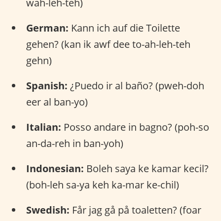
wah-leh-teh)
German:
Kann ich auf die Toilette
gehen? (kan ik awf dee to-ah-leh-teh
gehn)
Spanish:
¿Puedo ir al baño? (pweh-doh
eer al ban-yo)
Italian:
Posso andare in bagno? (poh-so
an-da-reh in ban-yoh)
Indonesian:
Boleh saya ke kamar kecil?
(boh-leh sa-ya keh ka-mar ke-chil)
Swedish:
Får jag gå på toaletten? (foar