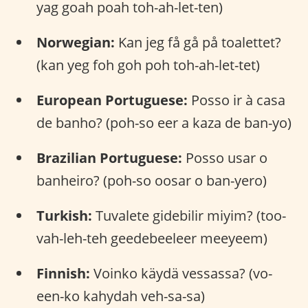
yag goah poah toh-ah-let-ten)
Norwegian:
Kan jeg få gå på toalettet?
(kan yeg foh goh poh toh-ah-let-tet)
European Portuguese:
Posso ir à casa
de banho? (poh-so eer a kaza de ban-yo)
Brazilian Portuguese:
Posso usar o
banheiro? (poh-so oosar o ban-yero)
Turkish:
Tuvalete gidebilir miyim? (too-
vah-leh-teh geedebeeleer meeyeem)
Finnish:
Voinko käydä vessassa? (vo-
een-ko kahydah veh-sa-sa)