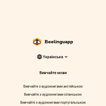
Beelinguapp
Yкраїнська
Вивчайте мови
Вивчайте з аудіокнигами англійською
Вивчайте з аудіокнигами іспанською
Вивчайте з аудіокнигами португальською