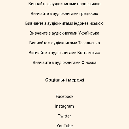
Вивчайте з аудіокнигами норвезькою
Вивчайте з аудіокнигами грецькою
Вивчайте з аудіокнигами індонезійською
Вивчайте з аудіокнигами Українська
Вивчайте з аудіокнигами Тагальська
Вивчайте з аудіокнигами Вєтнамська
Вивчайте з аудіокнигами Фінська
Соціальні мережі
Facebook
Instagram
Twitter
YouTube