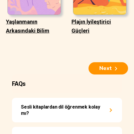
Yaşlanmanın
Plajın İyileştirici
Arkasındaki Bilim
Güçleri
Next
FAQs
Sesli kitaplardan dil öğrenmek kolay
mı?