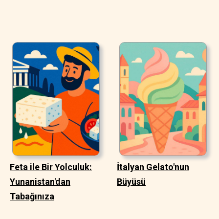
Feta ile Bir Yolculuk:
İtalyan Gelato'nun
Yunanistan'dan
Büyüsü
Tabağınıza