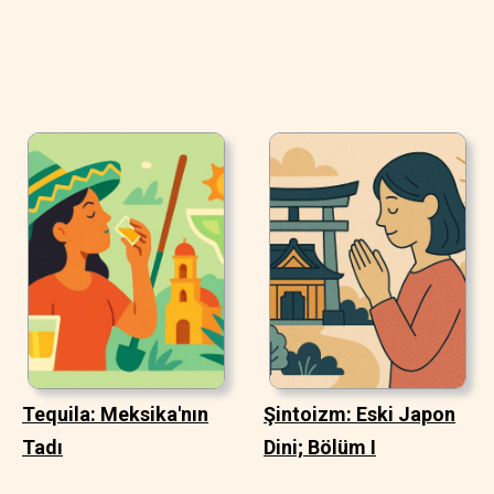
Tequila: Meksika'nın
Şintoizm: Eski Japon
Tadı
Dini; Bölüm I