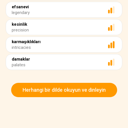
efsanevi
legendary
kesinlik
precision
karmaşıklıkları
intricacies
damaklar
palates
Herhangi bir dilde okuyun ve dinleyin