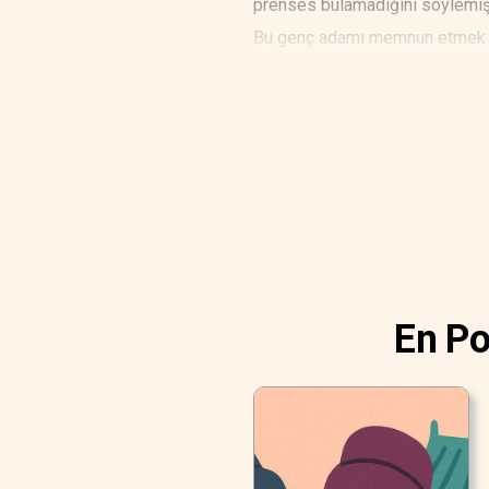
prenses bulamadığını söylemiş
Bu genç adamı memnun etmek o k
Sadece güzel değil aynı zamand
birisini arıyorumuş. Ama öyles
En Po