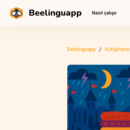
Beelinguapp
Nasıl çalışır
Beelinguapp
Kütüphane