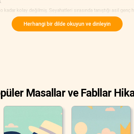
.
adar kolay değilmiş. Seyahatleri sırasında tanıştığı asil genç 
a sadece soylularda bulunan özellikler taşıyan sosyetik, şık nas
Herhangi bir dilde okuyun ve dinleyin
i bir kadın bulmak gerçekten de zormuş.
püler Masallar ve Fabllar Hika