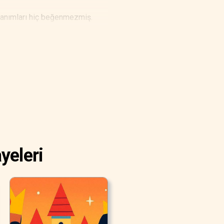
hanımları hiç beğenmezmiş.
ıl davranması gerektiğini bilen
yeleri