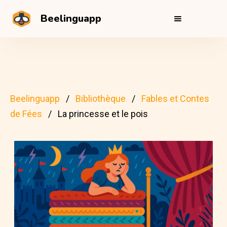
Beelinguapp
Beelinguapp
Bibliothèque
Fables et Contes
de Fées
La princesse et le pois