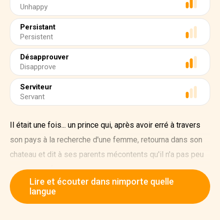
Unhappy
Persistant
Persistent
Désapprouver
Disapprove
Serviteur
Servant
Il était une fois... un prince qui, après avoir erré à travers
son pays à la recherche d'une femme, retourna dans son
chateau et dit à ses parents mécontents qu'il n'a pas peu
trouver une femme.
Lire et écouter dans nimporte quelle
Ce jeune homme était difficile à satisfaire, et il n'aimait
langue
aucune des nobles jeunes filles qu'il avait rencontré durant
son voyage. Il recherchait une femme qui n'était pas