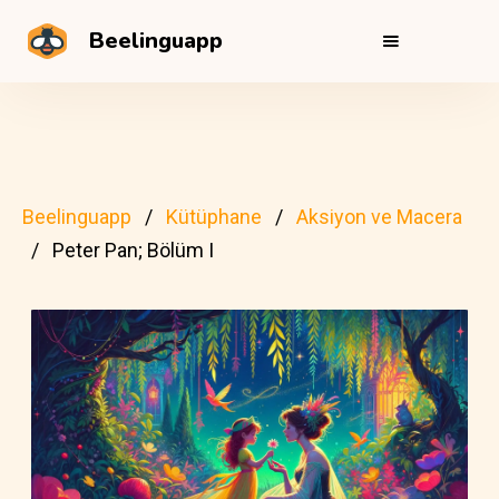
Beelinguapp
Beelinguapp
Kütüphane
Aksiyon ve Macera
Peter Pan; Bölüm I