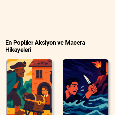
Wendy büyüyeceğini öğrenmiş oldu. İki yaşına gelen
herkes öğrenir bunu. İki yaş, Son’un başlangıcıdır.
En Popüler Aksiyon ve Macera
Hikayeleri