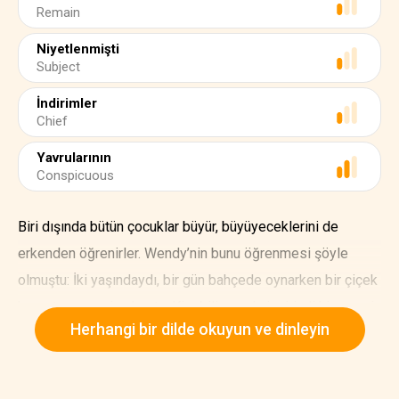
Remain
Niyetlenmişti
Subject
İndirimler
Chief
Yavrularının
Conspicuous
Biri dışında bütün çocuklar büyür, büyüyeceklerini de
erkenden öğrenirler. Wendy’nin bunu öğrenmesi şöyle
olmuştu: İki yaşındaydı, bir gün bahçede oynarken bir çiçek
kopartıp annesine koştu. Kim bilir nasıl şipşirindi ki annesi
Herhangi bir dilde okuyun ve dinleyin
Bayan Darling elini yüreğine bastırarak, “Ah, hep böyle
kalabilsen!” diye hafifçe bağırdı. Bu konuda başka
konuşma geçmedi aralarında. Gelgelelim bundan böyle