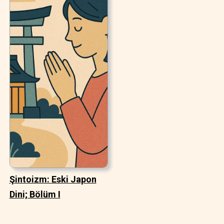
Şintoizm: Eski Japon
Dini; Bölüm I