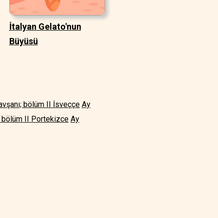
İtalyan Gelato'nun
Büyüsü
avşanı; bölüm II İsveççe
Ay
 bölüm II Portekizce
Ay