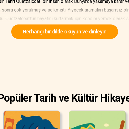
. Tanrı Quetzalcoatl bir insan olarak Dünya'da yaşamaya karar ver
sonra çok yorulmuş ve acıkmıştı. Yiyecek aramaları başarısız ol
du. Quetzalcoatl'un hayatını kurtarmak için kendini yemek olarak 
Herhangi bir dilde okuyun ve dinleyin
Popüler Tarih ve Kültür Hikaye