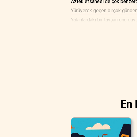
Aztek efsanesi de çok benzerdir
Yürüyerek geçen birçok günden 
Yakınlardaki bir tavşan onu duy
En 