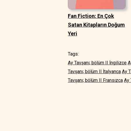
Fan Fiction: En Çok
Satan Kitapların Doğum
Yeri
Tags:
Ay Tavşanı; bölüm II İngilizce
A
Tavşanı; bölüm II İtalyanca
Ay T
Tavşanı; bölüm II Fransızca
Ay 