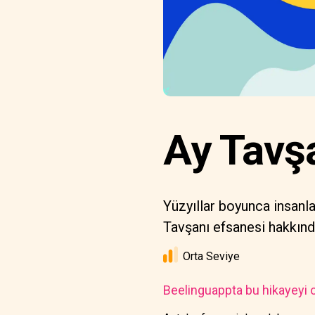
Ay Tavşa
Yüzyıllar boyunca insanla
Tavşanı efsanesi hakkında
Orta Seviye
Beelinguappta bu hikayeyi o