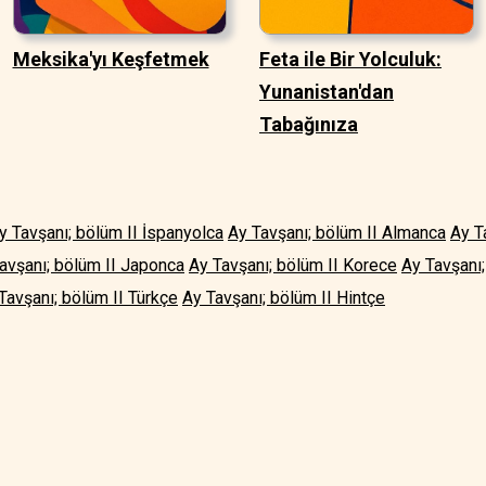
Meksika'yı Keşfetmek
Feta ile Bir Yolculuk:
Yunanistan'dan
Tabağınıza
y Tavşanı; bölüm II İspanyolca
Ay Tavşanı; bölüm II Almanca
Ay T
avşanı; bölüm II Japonca
Ay Tavşanı; bölüm II Korece
Ay Tavşanı;
Tavşanı; bölüm II Türkçe
Ay Tavşanı; bölüm II Hintçe