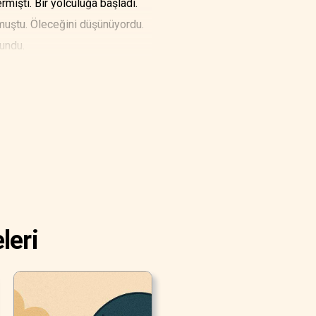
mişti. Bir yolculuğa başladı.
muştu. Öleceğini düşünüyordu.
sundu.
leri