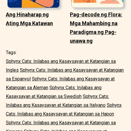
Ang Hinaharap ng
Pag-decode ng Flora:
Ating Mga Katawan
Mga Mahambing na
Paradigma ng Pag-
unawa ng
Tags:
Sphynx Cats: Inilabas ang Kasaysayan at Katangian sa
Ingles
Sphynx Cats: Inilabas ang Kasaysayan at Katangian
sa Espanyol
Sphynx Cats: Inilabas ang Kasaysayan at
Katangian sa Aleman
Sphynx Cats: Inilabas ang
Kasaysayan at Katangian sa Swedish
Sphynx Cats:
Inilabas ang Kasaysayan at Katangian sa Italyano
Sphynx
Cats: Inilabas ang Kasaysayan at Katangian sa Hapon
Sphynx Cats: Inilabas ang Kasaysayan at Katangian sa