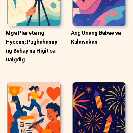
Mga Planeta ng
Ang Unang Babae sa
Hycean; Paghahanap
Kalawakan
ng Buhay na Higit sa
Daigdig