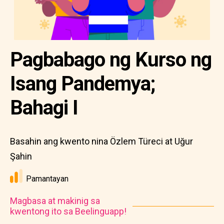
Pagbabago ng Kurso ng
Isang Pandemya;
Bahagi I
Basahin ang kwento nina Özlem Türeci at Uğur
Şahin
Pamantayan
Magbasa at makinig sa
kwentong ito sa Beelinguapp!