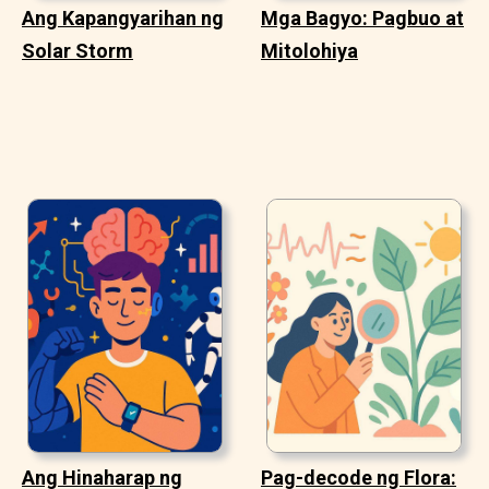
Ang Kapangyarihan ng
Mga Bagyo: Pagbuo at
Solar Storm
Mitolohiya
Ang Hinaharap ng
Pag-decode ng Flora: