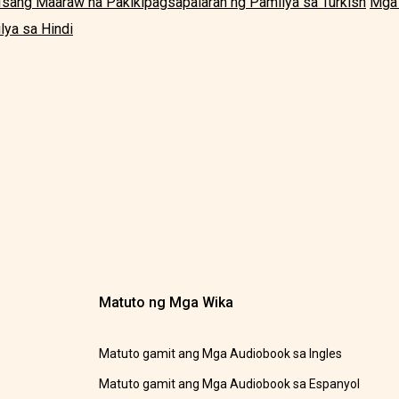
 Isang Maaraw na Pakikipagsapalaran ng Pamilya sa Turkish
Mga 
lya sa Hindi
Matuto ng Mga Wika
Matuto gamit ang Mga Audiobook sa Ingles
Matuto gamit ang Mga Audiobook sa Espanyol