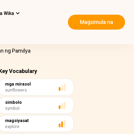
a Wika
Magsimula na
an ng Pamilya
Key Vocabulary
mga mirasol
sunflowers
simbolo
symbol
magsiyasat
explore