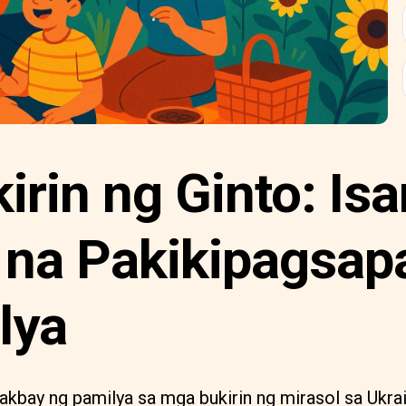
rin ng Ginto: Is
na Pakikipagsap
lya
akbay ng pamilya sa mga bukirin ng mirasol sa Ukrai