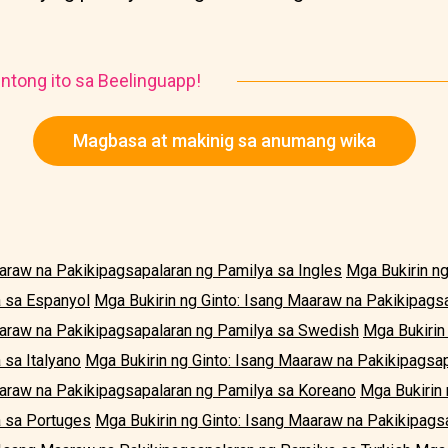
ntong ito sa Beelinguapp!
Magbasa at makinig sa anumang wika
aaraw na Pakikipagsapalaran ng Pamilya sa Ingles
Mga Bukirin ng
a sa Espanyol
Mga Bukirin ng Ginto: Isang Maaraw na Pakikipags
aaraw na Pakikipagsapalaran ng Pamilya sa Swedish
Mga Bukirin
 sa Italyano
Mga Bukirin ng Ginto: Isang Maaraw na Pakikipagsa
aaraw na Pakikipagsapalaran ng Pamilya sa Koreano
Mga Bukirin 
a sa Portuges
Mga Bukirin ng Ginto: Isang Maaraw na Pakikipags