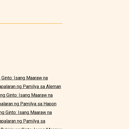
 Ginto: Isang Maaraw na
apalaran ng Pamilya sa Aleman
 ng Ginto: Isang Maaraw na
palaran ng Pamilya sa Hapon
ng Ginto: Isang Maaraw na
apalaran ng Pamilya sa