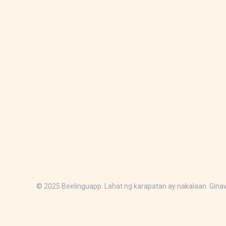
© 2025 Beelinguapp. Lahat ng karapatan ay nakalaan. Gina