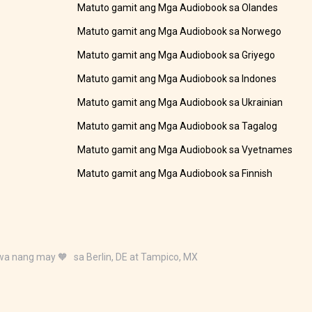
Matuto gamit ang Mga Audiobook sa Olandes
Matuto gamit ang Mga Audiobook sa Norwego
Matuto gamit ang Mga Audiobook sa Griyego
Matuto gamit ang Mga Audiobook sa Indones
Matuto gamit ang Mga Audiobook sa Ukrainian
Matuto gamit ang Mga Audiobook sa Tagalog
Matuto gamit ang Mga Audiobook sa Vyetnames
Matuto gamit ang Mga Audiobook sa Finnish
wa nang may 🧡 sa Berlin, DE at Tampico, MX