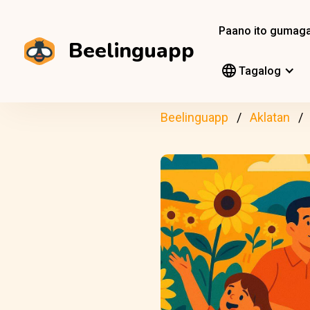
Paano ito gumag
Beelinguapp
Tagalog
Beelinguapp
Aklatan