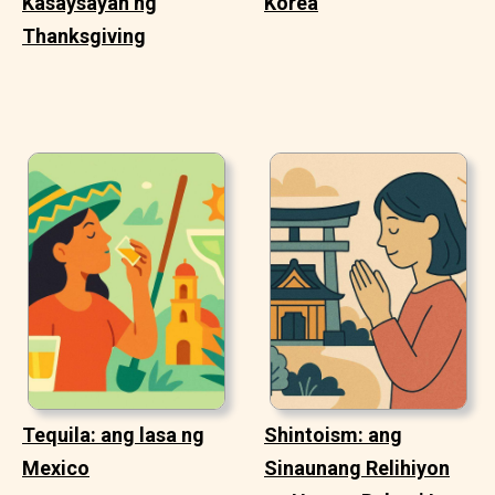
Kasaysayan ng
Korea
Thanksgiving
Tequila: ang lasa ng
Shintoism: ang
Mexico
Sinaunang Relihiyon