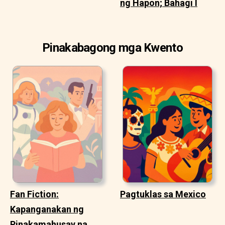
ng Hapon; Bahagi I
Pinakabagong mga Kwento
Fan Fiction:
Pagtuklas sa Mexico
Kapanganakan ng
Pinakamahusay na