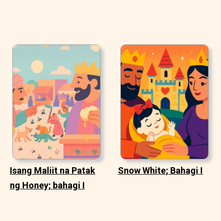
Isang Maliit na Patak
Snow White; Bahagi I
ng Honey; bahagi I