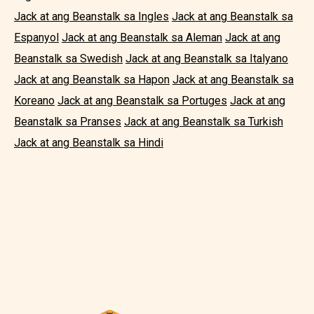
Jack at ang Beanstalk sa Ingles
Jack at ang Beanstalk sa
Espanyol
Jack at ang Beanstalk sa Aleman
Jack at ang
Beanstalk sa Swedish
Jack at ang Beanstalk sa Italyano
Jack at ang Beanstalk sa Hapon
Jack at ang Beanstalk sa
Koreano
Jack at ang Beanstalk sa Portuges
Jack at ang
Beanstalk sa Pranses
Jack at ang Beanstalk sa Turkish
Jack at ang Beanstalk sa Hindi