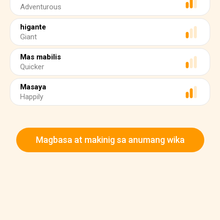
Adventurous
higante
Giant
Mas mabilis
Quicker
Masaya
Happily
Magbasa at makinig sa anumang wika