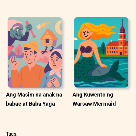
Ang Masim na anak na
Ang Kuwento ng
babae at Baba Yaga
Warsaw Mermaid
Tags: