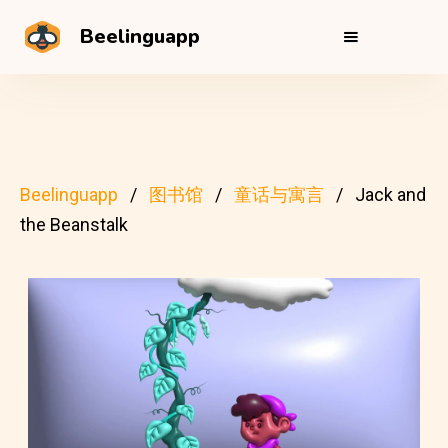
Beelinguapp
Beelinguapp
图书馆
童话与寓言
Jack and
the Beanstalk